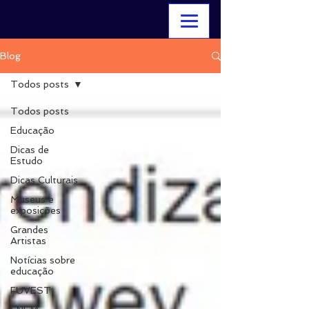
Blog
Todos posts
Todos posts
Educação
Dicas de
Estudo
Dicas Culturais
Museus e
exposições
Grandes
Artistas
Notícias sobre
educação
FUVEST