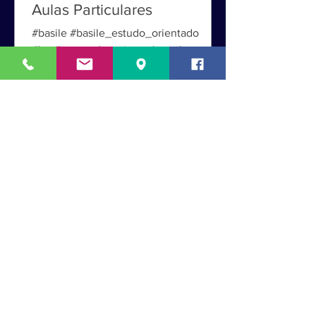
Basile Estudo Orientado -
Aulas Particulares
#basile #basile_estudo_orientado
#basile_estudo_orientado_aulas_partic
ulares #aulas_particulares #redacao
#redação #vestibulinho Aulas...
Maria Tereza Gomes Basile
7 de nov. de 2019
1 min de leitura