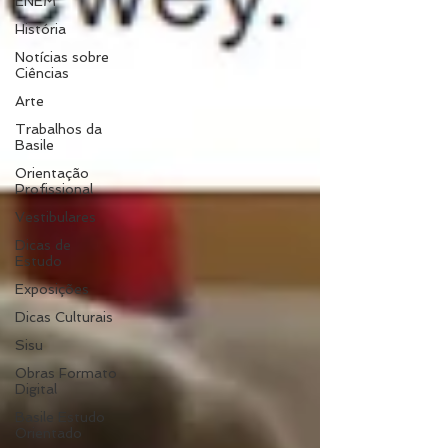
ENEM
História
Notícias sobre
Ciências
Arte
Trabalhos da
Basile
Orientação
Profissional
Vestibulares
Dicas de
Estudo
Exposições
Dicas Culturais
Sisu
Obras Formato
Digital
Basile Estudo
Orientado