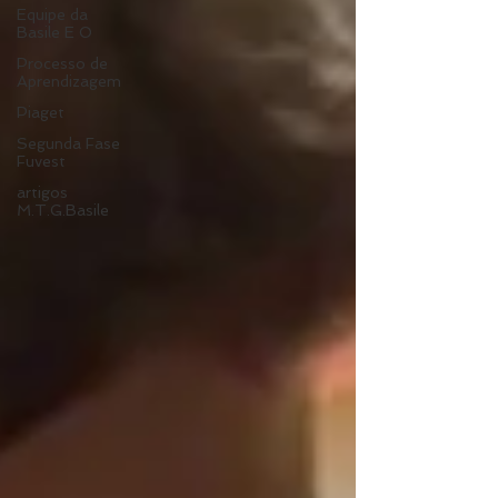
Equipe da
Basile E O
Processo de
Aprendizagem
Piaget
Segunda Fase
Fuvest
artigos
M.T.G.Basile