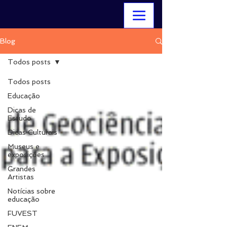
Blog
Todos posts
Todos posts
Educação
Dicas de
Estudo
Dicas Culturais
Museus e
exposições
Grandes
Artistas
Notícias sobre
educação
FUVEST