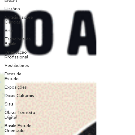
ENEM
História
Notícias sobre
Ciências
Arte
Trabalhos da
Basile
Orientação
Profissional
Vestibulares
Dicas de
Estudo
Exposições
Dicas Culturais
Sisu
Obras Formato
Digital
Basile Estudo
Orientado