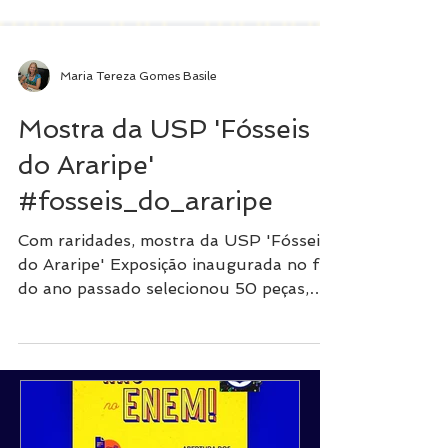
Maria Tereza Gomes Basile
Mostra da USP 'Fósseis
do Araripe'
#fosseis_do_araripe
Com raridades, mostra da USP 'Fósseis
do Araripe' Exposição inaugurada no fim
do ano passado selecionou 50 peças,
entre elas o raro...