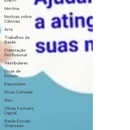
ENEM
História
Notícias sobre
Ciências
Arte
Trabalhos da
Basile
Orientação
Profissional
Vestibulares
Dicas de
Estudo
Exposições
Dicas Culturais
Sisu
Obras Formato
Digital
Basile Estudo
Orientado