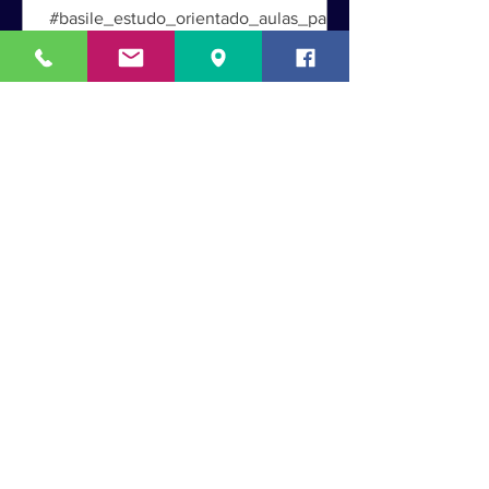
#basile #basile_estudo_orientado
#basile_estudo_orientado_aulas_partic
ulares #aulas_particulares #redacao
#redação #vestibulinho Aulas...
Maria Tereza Gomes Basile
7 de nov. de 2019
1 min de leitura
A Basile Estudo Orientado -
Aulas Particulares deseja a