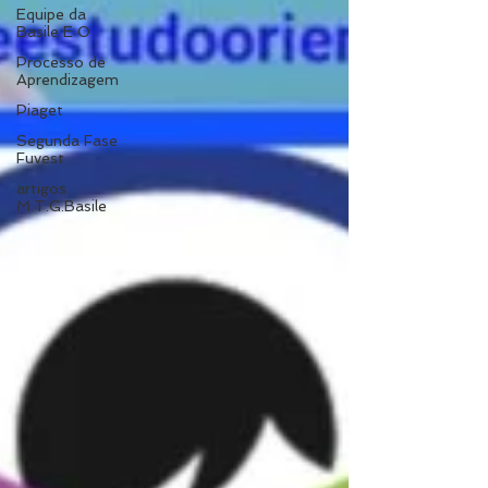
Equipe da
Basile E O
Processo de
Aprendizagem
Piaget
Segunda Fase
Fuvest
artigos
M.T.G.Basile