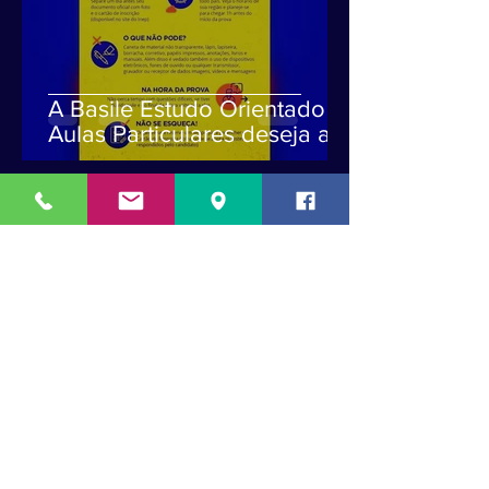
A Basile Estudo Orientado -
Aulas Particulares deseja a
todos que prestam ENEM
uma boa prova!
Maria Tereza Gomes Basile
20 de ago. de 2018
3 min de leitura