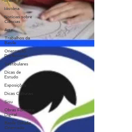
ENEM
História
Notícias sobre
Ciências
Arte
Trabalhos da
Basile
Orientação
Profissional
Vestibulares
Dicas de
Estudo
Exposições
Dicas Culturais
Sisu
Obras Formato
Digital
Basile Estudo
Orientado