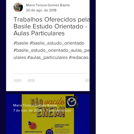
Maria Tereza Gomes Basile
20 de ago. de 2018
Trabalhos Oferecidos pela
Basile Estudo Orientado -
Aulas Particulares
#basile #basile_estudo_orientado
#basile_estudo_orientado_aulas_partic
ulares #aulas_particulares #redacao
#redação #vestibulinho Aulas...
Maria Tereza Gomes Basile
7 de nov. de 2019
1 min de leitura