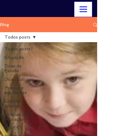
Blog
Todos posts
Todos posts
Educação
Dicas de
Estudo
Dicas Culturais
Museus e
exposições
Grandes
Artistas
Notícias sobre
educação
FUVEST