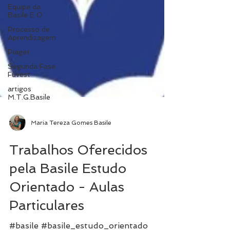
Equipe da
Basile E O
Processo de
Aprendizagem
Piaget
Segunda Fase
Fuvest
artigos
M.T.G.Basile
Maria Tereza Gomes Basile
Trabalhos Oferecidos
pela Basile Estudo
Orientado - Aulas