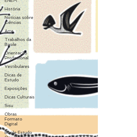
ENEM
História
Notícias sobre
Ciências
Arte
Trabalhos da
Basile
Orientação
Profissional
Vestibulares
Dicas de
Estudo
Exposições
Dicas Culturais
Sisu
Obras
Formato
Digital
Basile Estudo