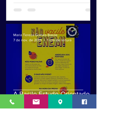
#redação #vestibulinho Aulas...
Maria Tereza Gomes Basile
7 de nov. de 2019
1 min de leitura
A Basile Estudo Orientado -
Aulas Particulares deseja a
todos que prestam ENEM
uma boa prova!