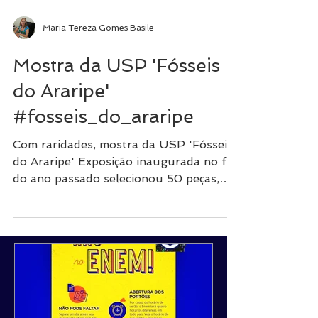
Maria Tereza Gomes Basile
Mostra da USP 'Fósseis
do Araripe'
#fosseis_do_araripe
Com raridades, mostra da USP 'Fósseis
do Araripe' Exposição inaugurada no fim
do ano passado selecionou 50 peças,
entre elas o raro...