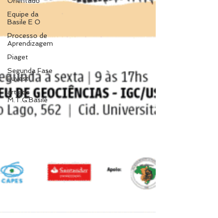
Orientado
Equipe da
Basile E O
Processo de
Aprendizagem
Piaget
Segunda Fase
Fuvest
artigos
M.T.G.Basile